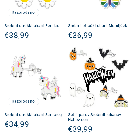
Razprodano
Srebrni otroški uhani Pomlad
Srebrni otroški uhani Metuljček
Redna
€38,99
Redna
€36,99
cena
cena
Razprodano
Srebrni otroški uhani Samorog
Set 4 parov Srebrnih uhanov
Halloween
Redna
€34,99
Redna
€39,99
cena