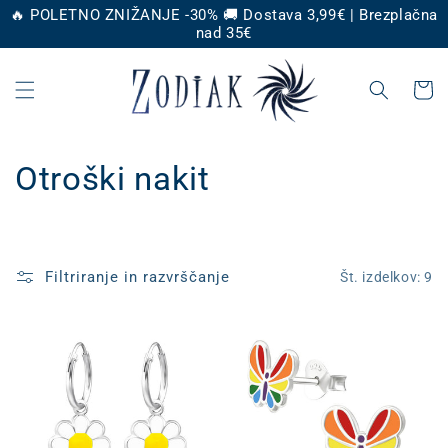
Preskoči
🔥 POLETNO ZNIŽANJE -30% 🚚 Dostava 3,99€ | Brezplačna
na
nad 35€
vsebino
Košaric
Z
Otroški nakit
b
i
Filtriranje in razvrščanje
Št. izdelkov: 9
r
k
a
: