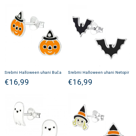
cena
Srebrni Halloween uhani Buča
Srebrni Halloween uhani Netopir
Redna
€16,99
Redna
€16,99
cena
cena