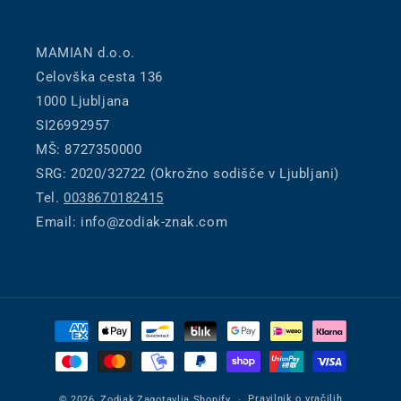
MAMIAN d.o.o.
Celovška cesta 136
1000 Ljubljana
SI26992957
MŠ: 8727350000
SRG: 2020/32722 (Okrožno sodišče v Ljubljani)
Tel.
0038670182415
Email: info@zodiak-znak.com
Načini
plačila
Pravilnik o vračilih
© 2026,
Zodiak
Zagotavlja Shopify