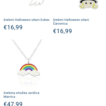
Srebrni Halloween uhani Duhec
Srebrni Halloween uhani
Čarovnica
Redna
€16,99
Redna
€16,99
cena
cena
Srebrna otroška verižica
Mavrica
Redna
€47,99