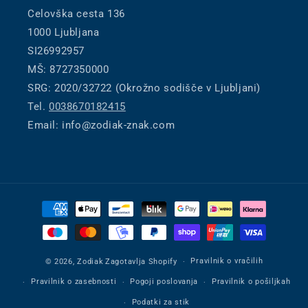
Celovška cesta 136
1000 Ljubljana
SI26992957
MŠ: 8727350000
SRG: 2020/32722 (Okrožno sodišče v Ljubljani)
Tel.
0038670182415
Email: info@zodiak-znak.com
Načini
plačila
Pravilnik o vračilih
© 2026,
Zodiak
Zagotavlja Shopify
Pravilnik o zasebnosti
Pogoji poslovanja
Pravilnik o pošiljkah
Podatki za stik