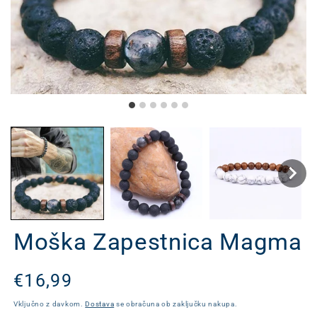
Moška Zapestnica Magma
Redna
€16,99
cena
Vključno z davkom.
Dostava
se obračuna ob zaključku nakupa.