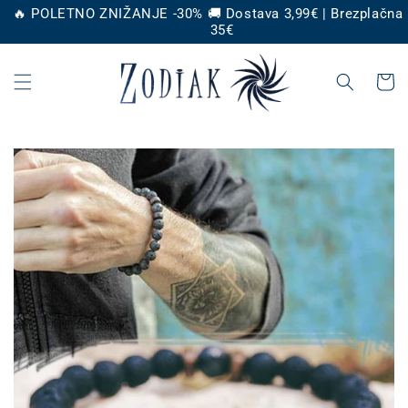
Preskoči
🔥 POLETNO ZNIŽANJE -30% 🚚 Dostava 3,99€ | Brezplačna
na
35€
vsebino
Košaric