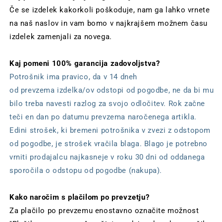
Če se izdelek kakorkoli poškoduje, nam ga lahko vrnete
na naš naslov in vam bomo v najkrajšem možnem času
izdelek zamenjali za novega.
Kaj pomeni 100% garancija zadovoljstva?
Potrošnik ima pravico, da v 14 dneh
od prevzema
izdelka/ov odstopi od pogodbe, ne da bi mu
bilo treba navesti razlog za svojo odločitev. Rok začne
teči en dan po datumu prevzema naročenega artikla.
Edini strošek, ki bremeni potrošnika v zvezi z odstopom
od pogodbe, je strošek vračila blaga. Blago je potrebno
vrniti prodajalcu najkasneje v roku 30 dni od oddanega
sporočila o odstopu od pogodbe (nakupa).
Kako naročim s plačilom po prevzetju?
Za plačilo po prevzemu enostavno označite možnost