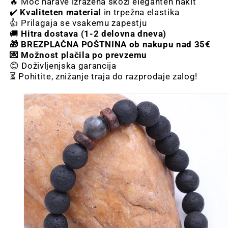
🔥 Moč narave izražena skozi eleganten nakit
✔️
Kvaliteten material
in trpežna elastika
👍 Prilagaja se vsakemu zapestju
🚚
Hitra dostava (1-2 delovna dneva)
🎁 BREZPLAČNA POŠTNINA ob nakupu nad 35€
💌 Možnost plačila po prevzemu
😊
Doživljenjska garancija
⏳
Pohitite, znižanje traja do razprodaje zalog!