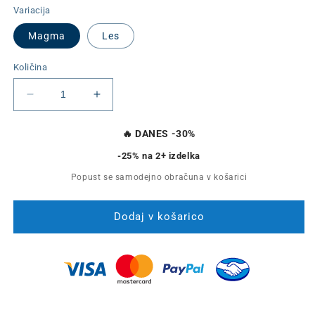
Variacija
Magma
Les
Količina
Pomanjšaš
Povečaj
količino
količino
za
za
🔥
DANES -30%
izdelek
izdelek
-25%
na 2+ izdelka
Moška
Moška
Zapestnica
Zapestnica
Popust se samodejno obračuna v košarici
Magma
Magma
Dodaj v košarico