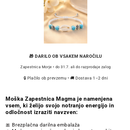
🎁
DARILO OB VSAKEM NAROČILU
Zapestnica Morje • do 31.7. ali do razprodaje zalog
🔒 Plačilo ob prevzemu • 🚚 Dostava 1–2 dni
Moška Zapestnica Magma je namenjena
vsem, ki želijo svojo notranjo energijo in
odločnost izraziti navzven:
🎀 Brezplačna darilna embalaža